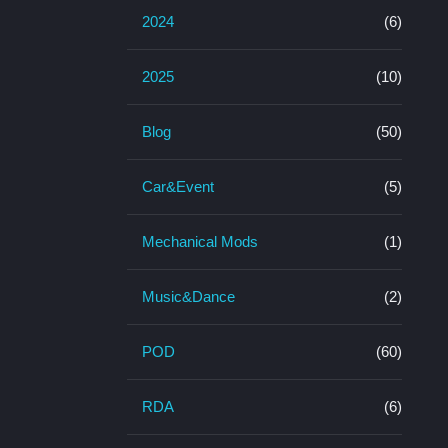
2024
(6)
2025
(10)
Blog
(50)
Car&Event
(5)
Mechanical Mods
(1)
Music&Dance
(2)
POD
(60)
RDA
(6)