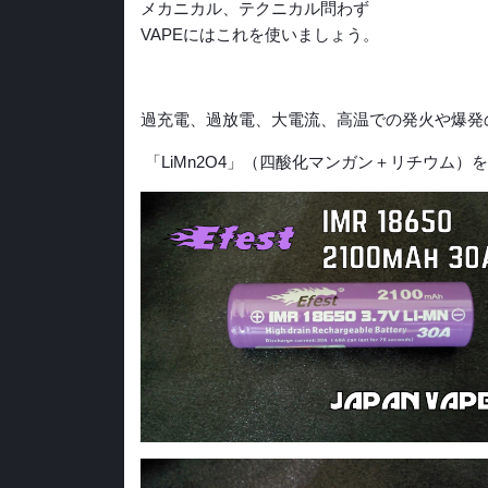
メカニカル、テクニカル問わず
VAPEにはこれを使いましょう。
過充電、過放電、大電流、高温での発火や爆発
「LiMn2O4」（四酸化マンガン＋リチウム）