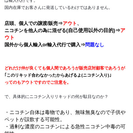
は輸入代行です。
国内在庫でお客さんに発送しているわけではありません。
、
店頭、個人での譲渡/販売⇒
アウト
(自己使用以外の目的)⇒
ア
ニコチンを他人の為に混ぜる
ウト
国外から個人輸入or輸入代行で購入⇒
問題なし
どれだけ仲が良くても個人間であろうが販売店対顧客であろうが
｢このリキッド合わなかったからあげるよ(ニコチン入り)｣
ってのもアウトですのでご注意を。
で、具体的にニコチン入りリキッドの何が駄目なのか？
・ニコチン自体は毒物であり、無味無臭なので子供や
ペットが誤飲する可能性。
・過剰な濃度のニコチンによる急性ニコチン中毒の可