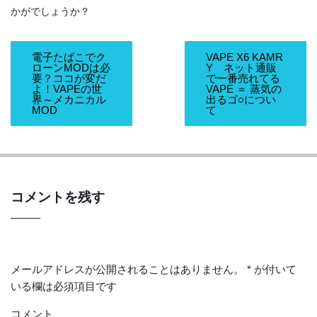
かがでしょうか？
電子たばこでク
VAPE X6 KAMR
ローンMODは必
Y ネット通販
要？ココが変だ
で一番売れてる
よ！VAPEの世
VAPE ＝ 蒸気の
界～メカニカル
出るゴ○につい
MOD
て
コメントを残す
メールアドレスが公開されることはありません。
*
が付いて
いる欄は必須項目です
コメント