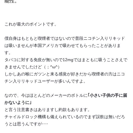
能性。
これが最大のポイントです。
僕自身はもともと喫煙者ではないので普段ニコチン入りリキッド
は吸いませんが本国アメリカで吸わせてもらったことがありま
す。
タバコに対する免疫が無いので12mgではまともに吸うことさえで
きませんでしたけど（；^ω^）
しかしあの喉にガツンと来る感覚が好きだから喫煙者の方はニコ
チン入りリキッドユーザーが多いんですよ。
なので、今はほとんどのメーカーのボトルに
｢小さい子供の手に届
かないように｣
と言う注意書きはありますし約款もあります。
チャイルドロック機構も備えられているのでまず誤飲は無いだろ
うとは思うんですが･･･