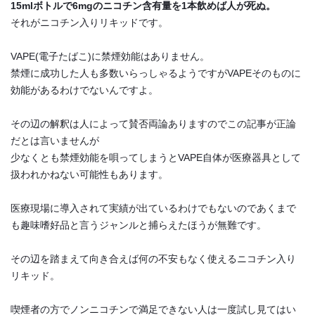
15mlボトルで6mgのニコチン含有量を1本飲めば人が死ぬ。
それがニコチン入りリキッドです。
VAPE(電子たばこ)に禁煙効能はありません。
禁煙に成功した人も多数いらっしゃるようですがVAPEそのものに
効能があるわけでないんですよ。
その辺の解釈は人によって賛否両論ありますのでこの記事が正論
だとは言いませんが
少なくとも禁煙効能を唄ってしまうとVAPE自体が医療器具として
扱われかねない可能性もあります。
医療現場に導入されて実績が出ているわけでもないのであくまで
も趣味嗜好品と言うジャンルと捕らえたほうが無難です。
その辺を踏まえて向き合えば何の不安もなく使えるニコチン入り
リキッド。
喫煙者の方でノンニコチンで満足できない人は一度試し見てはい