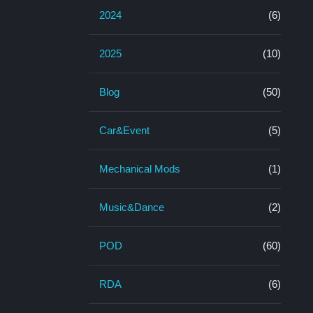
2024
(6)
2025
(10)
Blog
(50)
Car&Event
(5)
Mechanical Mods
(1)
Music&Dance
(2)
POD
(60)
RDA
(6)