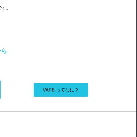
です。
から
VAPE ってなに？