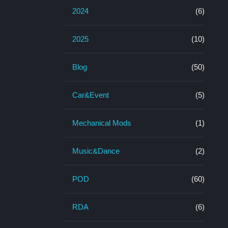
2024
(6)
2025
(10)
Blog
(50)
Car&Event
(5)
Mechanical Mods
(1)
Music&Dance
(2)
POD
(60)
RDA
(6)