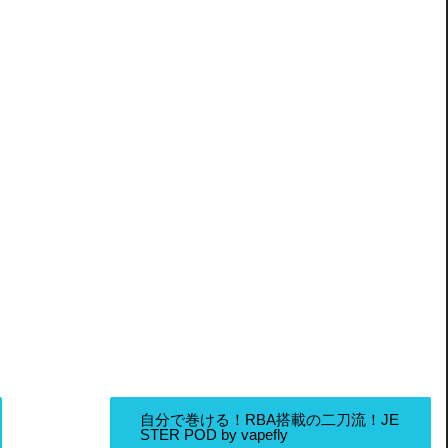
自分で巻ける！RBA搭載の二刀流！JE
STER POD by vapefly