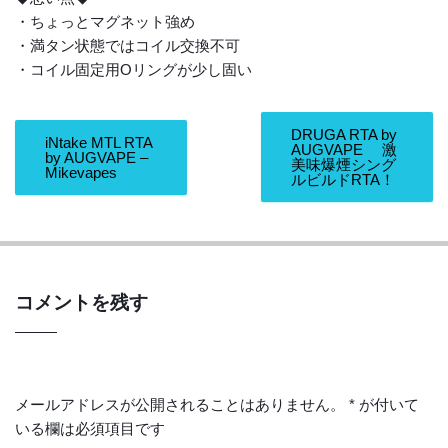
・ちょっとマグネット強め
・満タン状態ではコイル交換不可
・コイル固定用Oリングが少し固い
DRUGA RTA by
iNtake MTL RTA
AUGVAPE 激
by AUGVAPE –
美味爆煙シング
Mikevapes
ルビルドRTA！
コメントを残す
メールアドレスが公開されることはありません。
*
が付いて
いる欄は必須項目です