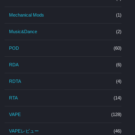
Mechanical Mods
(1)
Music&Dance
(2)
POD
(60)
RDA
(6)
RDTA
(4)
RTA
(14)
VAPE
(128)
VAPEレビュー
(46)