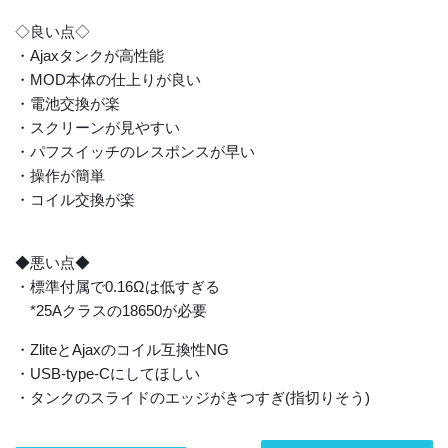
◇良い点◇
・Ajaxタンクが高性能
・MOD本体の仕上りが良い
・電池交換が楽
・スクリーンが見やすい
・パフスイッチのレスポンスが早い
・操作が簡単
・コイル交換が楽
◆悪い点◆
・標準付属で0.16Ωは低すぎる
*25Aクラスの18650が必要
・ZliteとAjaxのコイル互換性NG
・USB-type-Cにしてほしい
・タンクのスライドのエッジがきつすぎ(指切りそう)