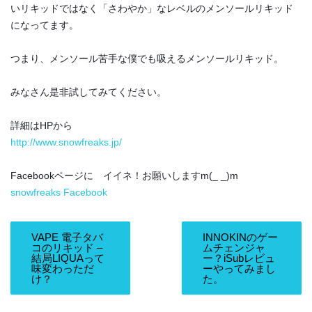
いリキッドではなく「さわやか」なレベルのメンソールリキッド
になってます。
つまり、メンソール苦手な僕でも吸えるメンソールリキッド。
みなさん是非試してみてください。
詳細はHPから
http://www.snowfreaks.jp/
Facebookページに イイネ！お願いしますm(_ _)m
snowfreaks Facebook
VAPE 電子タバ
INNOKINのゲー
コのリキッド –
ムチェンジャ
結局LIQUAって
ー？iSubレビュ
味変わっただ
ーやってみまし
け？
た。