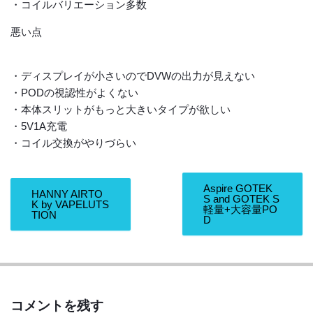
・コイルバリエーション多数
悪い点
・ディスプレイが小さいのでDVWの出力が見えない
・PODの視認性がよくない
・本体スリットがもっと大きいタイプが欲しい
・5V1A充電
・コイル交換がやりづらい
Aspire GOTEK
HANNY AIRTO
S and GOTEK S
K by VAPELUTS
軽量+大容量PO
TION
D
コメントを残す