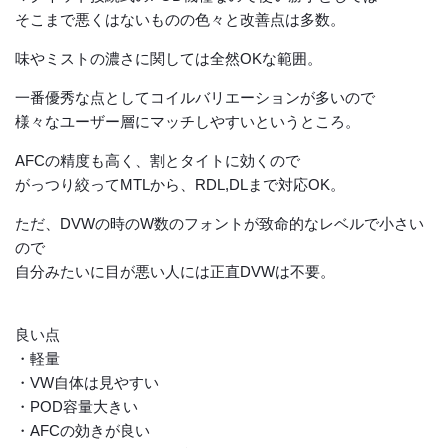
そこまで悪くはないものの色々と改善点は多数。
味やミストの濃さに関しては全然OKな範囲。
一番優秀な点としてコイルバリエーションが多いので
様々なユーザー層にマッチしやすいというところ。
AFCの精度も高く、割とタイトに効くので
がっつり絞ってMTLから、RDL,DLまで対応OK。
ただ、DVWの時のW数のフォントが致命的なレベルで小さい
ので
自分みたいに目が悪い人には正直DVWは不要。
良い点
・軽量
・VW自体は見やすい
・POD容量大きい
・AFCの効きが良い