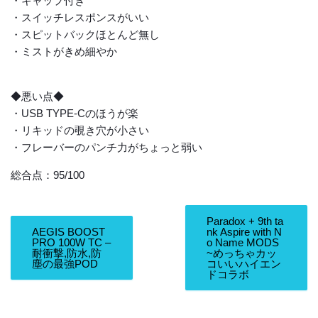
・キャップ付き
・スイッチレスポンスがいい
・スピットバックほとんど無し
・ミストがきめ細やか
◆悪い点◆
・USB TYPE-Cのほうが楽
・リキッドの覗き穴が小さい
・フレーバーのパンチ力がちょっと弱い
総合点：95/100
Paradox + 9th ta
AEGIS BOOST
nk Aspire with N
PRO 100W TC –
o Name MODS
耐衝撃,防水,防
~めっちゃカッ
塵の最強POD
コいいハイエン
ドコラボ