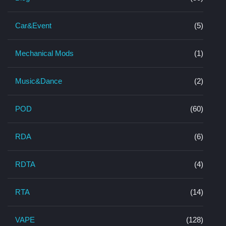
Car&Event
(5)
Mechanical Mods
(1)
Music&Dance
(2)
POD
(60)
RDA
(6)
RDTA
(4)
RTA
(14)
VAPE
(128)