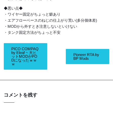
◆悪い点◆
・ワイヤー固定がちょっと癖あり
・エアフローベースのねじの仕上がり荒い(多分個体差)
・MODから外すとき注意しないといけない
・タンク固定方法がちょっと不安
PICO COMPAQ
by Eleaf ~ 大ヒ
Pioneer RTA by
ットMODがPO
BP Mods
Dになったｗｗ
ｗ
コメントを残す