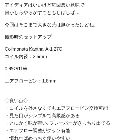
アイディアはいいけど毎回悪い意味で
何かしらやらかすこともしばしば…
今回はそこまで大きな荒は無かったけどね。
撮影時のセットアップ
Coilmonsta Kanthal A-1 27G
コイル内径：2.5mm
0.99Ω/11W
エアフローピン：1.8mm
◇良い点◇
・コイルを外さなくてもエアフローピン交換可能
・見た目がシンプルで高級感がある
・とにかく味が濃い､フレーバーがきっちり出てる
・エアフロー調整がクッソ有能
・慣れればめっちゃ使いやすい