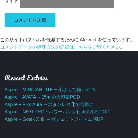
サイト
このサイトはスパムを低減するために Akismet を使っています。
コメントデータの処理方法の詳細はこちらをご覧ください
。
Recent Entries
Aspire – MINICAN LITE ~ 小さくて軽いやつ
Aspire – AVATA ～15mlの大容量POD
Aspire – Pixo Aura ～ボタンレス化で簡単に
Aspire – NEXI PRO ~パワーバンク付きの小型POD
Aspire – Gotek X Ⅲ ～ガジェットアイテム感UP