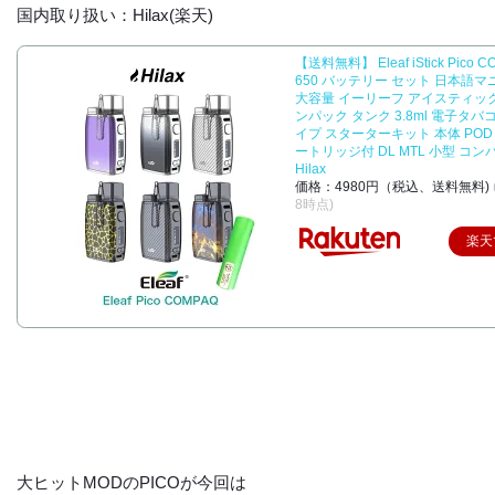
国内取り扱い：Hilax(楽天)
【送料無料】 Eleaf iStick Pico C
650 バッテリー セット 日本語
大容量 イーリーフ アイスティック
ンパック タンク 3.8ml 電子タバコ 
イプ スターターキット 本体 POD 
ートリッジ付 DL MTL 小型 コン
Hilax
価格：4980円（税込、送料無料)
8時点)
楽天
大ヒットMODのPICOが今回は