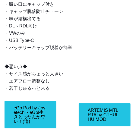
・吸い口にキャップ付き
・キャップ脱落防止チェーン
・味が結構出てる
・DL～RDL向け
・VWのみ
・USB Type-C
・バッテリーキャップ脱着が簡単
◆悪い点◆
・サイズ感がちょっと大きい
・エアフロー調整なし
・若干じゅるっと来る
eGo Pod by Joy
ARTEMIS MTL
etech ~ eGo!生
RTA by CTHUL
きとったんかワ
HU MOD
レ！(違)