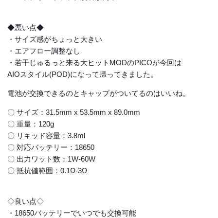
◆悪い点◆
・サイズ感がちょっと大きい
・エアフロー調整なし
・若干じゅるっと来る大ヒットMODのPICOが今回は
AIOスタイル(POD)になって帰ってきました。
電池が交換できるのとキャップがついてるのはいいね。
〇 サイズ：31.5mm x 53.5mm x 89.0mm
〇 重量：120g
〇 リキッド容量：3.8ml
〇 対応バッテリー：18650
〇 出力ワット数：1W-60W
〇 抵抗値範囲：0.1Ω-3Ω
◇良い点◇
・18650バッテリーでいつでも交換可能