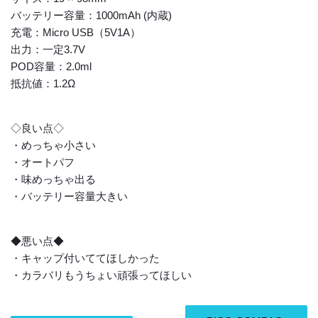
バッテリー容量：1000mAh (内蔵)
充電：Micro USB（5V1A）
出力：一定3.7V
POD容量：2.0ml
抵抗値：1.2Ω
◇良い点◇
・めっちゃ小さい
・オートパフ
・味めっちゃ出る
・バッテリー容量大きい
◆悪い点◆
・キャップ付いててほしかった
・カラバリもうちょい頑張ってほしい