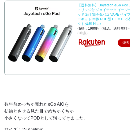
【送料無料】 Joyetech eGo Pod 
トリッジ付 ジョイテック イージ
ッド 2ml 電子タバコ VAPE ベイ
ーキット 本体 POD型 DL MTL 
クト 爆煙 Hilax
価格：1980円（税込、送料無料)
8時点)
楽天
数年前めっちゃ売れたeGo AIOを
彷彿とさせる見た目でめちゃくちゃ
小さくなってPODとして帰ってきました。
サイズ：19 × 98mm